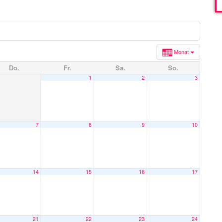
Monat
Do.
Fr.
Sa.
So.
1
2
3
7
8
9
10
14
15
16
17
21
22
23
24