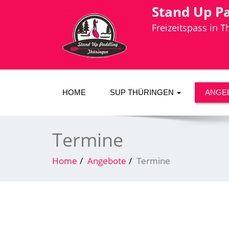
Stand Up P
Freizeitspass in 
HOME
SUP THÜRINGEN
ANGE
Termine
Home
Angebote
Termine