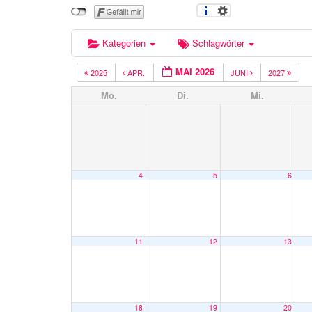
Kategorien
Schlagwörter
MAI 2026
2025
APR.
JUNI
2027
Mo.
Di.
Mi.
4
5
6
11
12
13
18
19
20