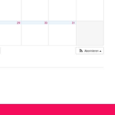
29
30
31
Abonnieren