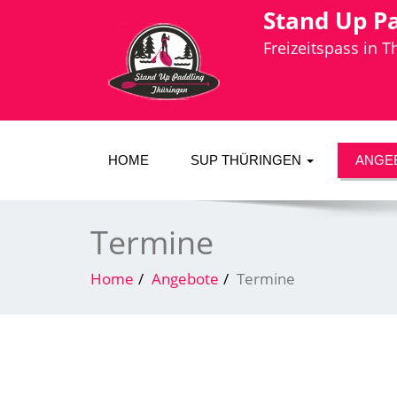
Stand Up P
Freizeitspass in 
HOME
SUP THÜRINGEN
ANGE
Termine
Home
Angebote
Termine