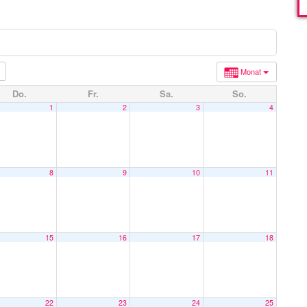
Monat
Do.
Fr.
Sa.
So.
1
2
3
4
8
9
10
11
15
16
17
18
22
23
24
25