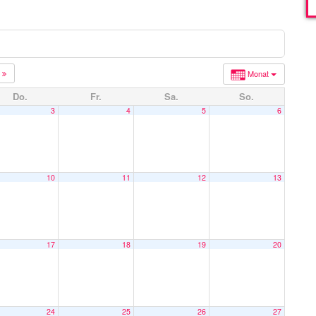
5
Monat
Do.
Fr.
Sa.
So.
3
4
5
6
10
11
12
13
17
18
19
20
24
25
26
27