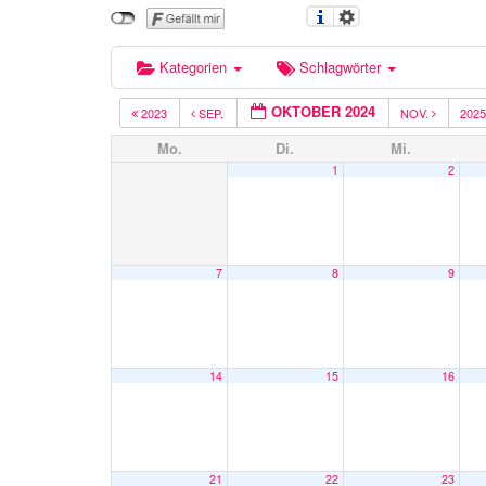
Kategorien
Schlagwörter
OKTOBER 2024
2023
SEP.
NOV.
202
Mo.
Di.
Mi.
1
2
7
8
9
14
15
16
21
22
23