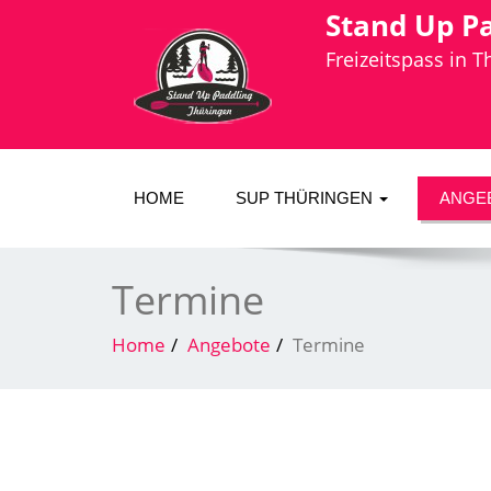
Stand Up P
Freizeitspass in 
HOME
SUP THÜRINGEN
ANGE
Termine
Home
Angebote
Termine