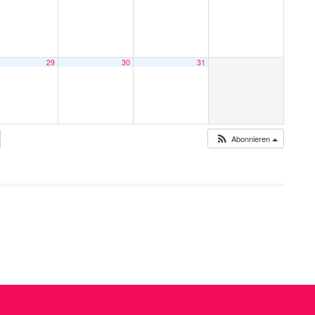
29
30
31
Abonnieren