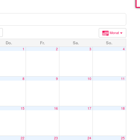
Monat
Do.
Fr.
Sa.
So.
1
2
3
4
8
9
10
11
15
16
17
18
22
23
24
25