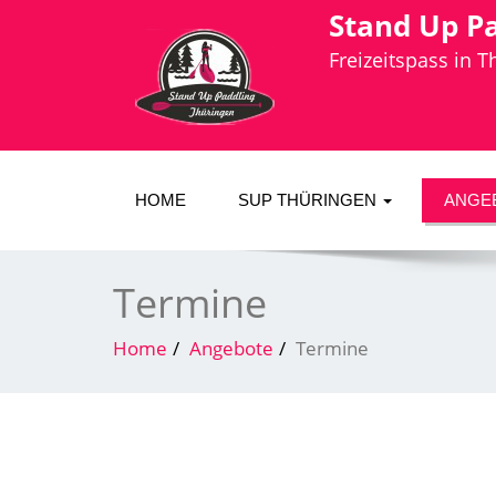
Stand Up P
Freizeitspass in 
HOME
SUP THÜRINGEN
ANGE
Termine
Home
Angebote
Termine