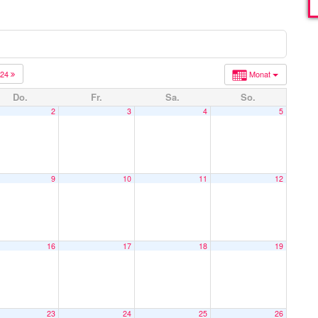
024
Monat
Do.
Fr.
Sa.
So.
2
3
4
5
9
10
11
12
16
17
18
19
23
24
25
26