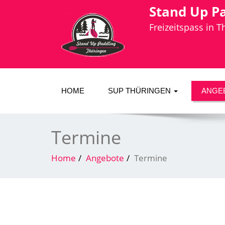
Stand Up P
Freizeitspass in 
HOME
SUP THÜRINGEN
ANGE
Termine
Home
Angebote
Termine