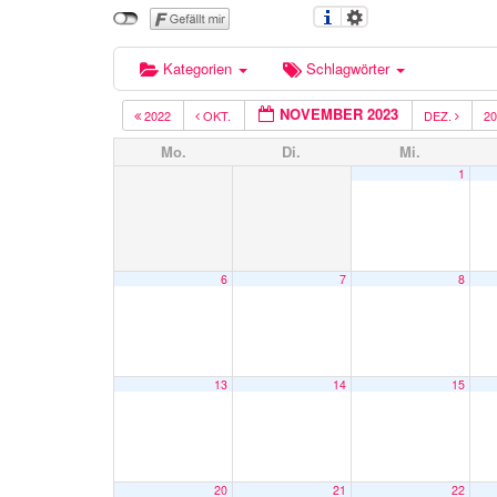
Kategorien
Schlagwörter
NOVEMBER 2023
2022
OKT.
DEZ.
2
Mo.
Di.
Mi.
1
6
7
8
13
14
15
20
21
22