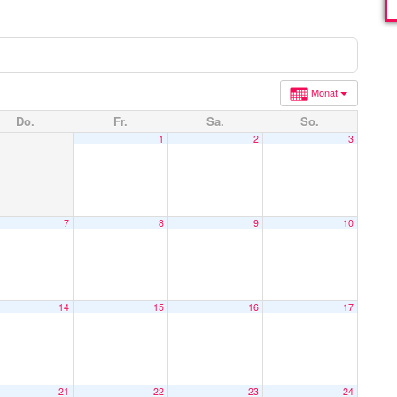
Monat
Do.
Fr.
Sa.
So.
1
2
3
7
8
9
10
14
15
16
17
21
22
23
24