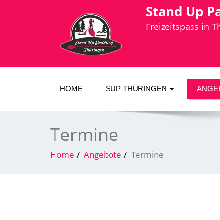
Stand Up P
Freizeitspass in 
HOME
SUP THÜRINGEN
ANGE
Termine
Home
Angebote
Termine