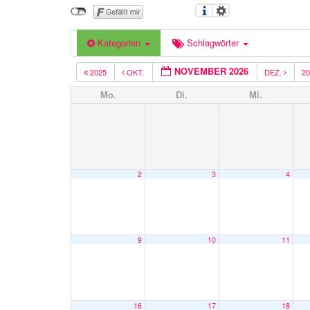
Kategorien
Schlagwörter
NOVEMBER 2026
2025
OKT.
DEZ.
2
Mo.
Di.
Mi.
2
3
4
9
10
11
16
17
18