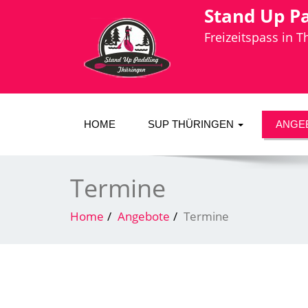
Stand Up P
Freizeitspass in 
HOME
SUP THÜRINGEN
ANGE
Termine
Home
Angebote
Termine