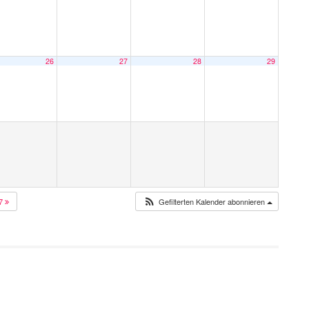
26
27
28
29
27
Gefilterten Kalender abonnieren