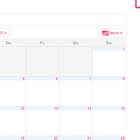
027
Monat
Do.
Fr.
Sa.
So.
1
5
6
7
8
12
13
14
15
19
20
21
22