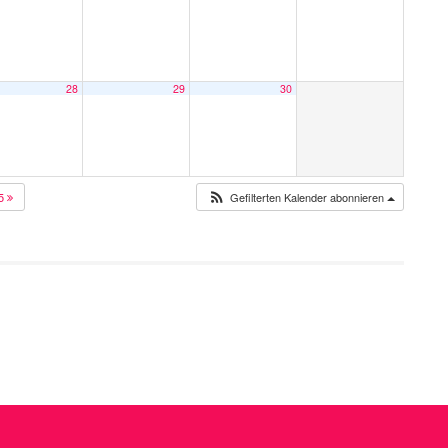
28
29
30
25
Gefilterten Kalender abonnieren