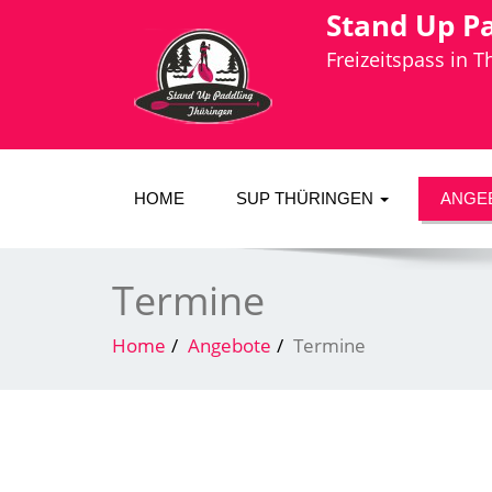
Stand Up P
Freizeitspass in 
HOME
SUP THÜRINGEN
ANGE
Termine
Home
Angebote
Termine