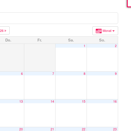
026
Monat
Do.
Fr.
Sa.
So.
1
2
6
7
8
9
13
14
15
16
20
21
22
23