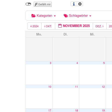
Kategorien
Schlagwörter
NOVEMBER 2025
2024
OKT.
DEZ.
2
Mo.
Di.
Mi.
3
4
5
10
11
12
17
18
19