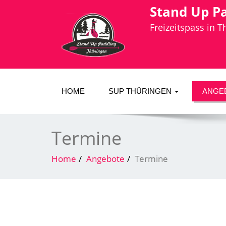
Stand Up P
Freizeitspass in 
HOME
SUP THÜRINGEN
ANGE
Termine
Home
Angebote
Termine