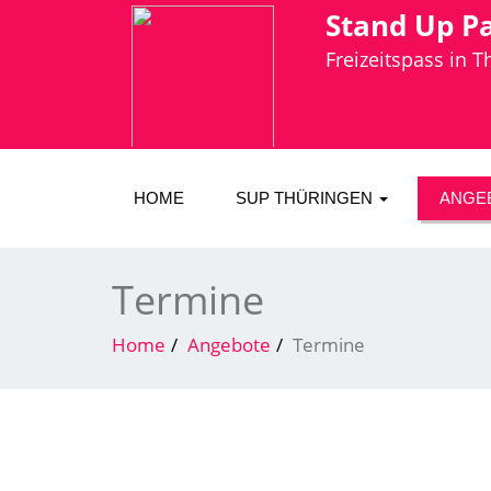
Stand Up P
Freizeitspass in 
HOME
SUP THÜRINGEN
ANGE
Termine
Home
Angebote
Termine