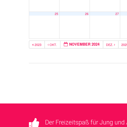
25
26
27
NOVEMBER 2024
2023
OKT.
DEZ.
20
Der Freizeitspaß für Jung und 