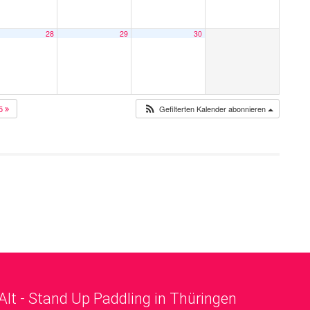
28
29
30
25
Gefilterten Kalender abonnieren
Alt - Stand Up Paddling in Thüringen