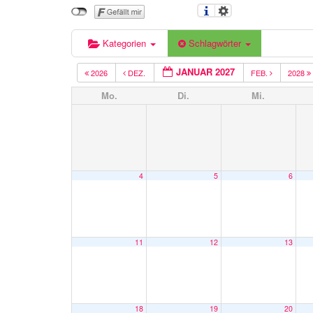
Kategorien
Schlagwörter
JANUAR 2027
2026
DEZ.
FEB.
2028
Mo.
Di.
Mi.
4
5
6
11
12
13
18
19
20