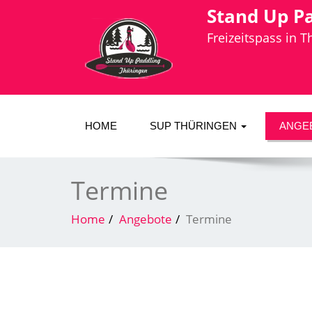
Stand Up P
Freizeitspass in 
HOME
SUP THÜRINGEN
ANGE
Termine
Home
Angebote
Termine