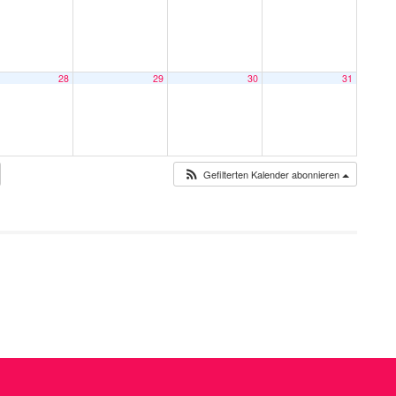
28
29
30
31
Gefilterten Kalender abonnieren