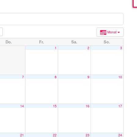
Monat
Do.
Fr.
Sa.
So.
1
2
3
7
8
9
10
14
15
16
17
21
22
23
24