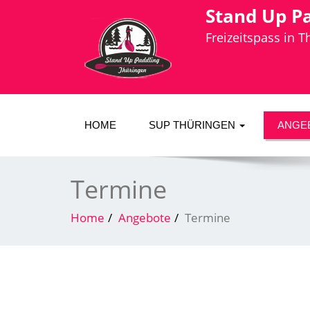
Stand Up P
Freizeitspass in 
HOME
SUP THÜRINGEN
ANGE
Termine
Home
Angebote
Termine