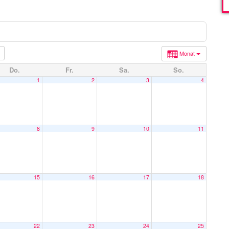
Monat
Do.
Fr.
Sa.
So.
1
2
3
4
8
9
10
11
15
16
17
18
22
23
24
25