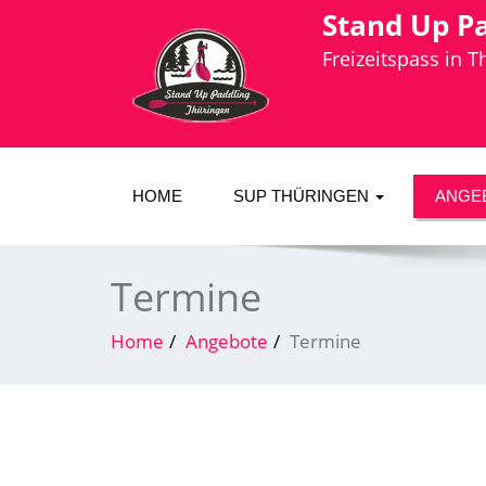
Stand Up P
Freizeitspass in 
HOME
SUP THÜRINGEN
ANGE
Termine
Home
Angebote
Termine