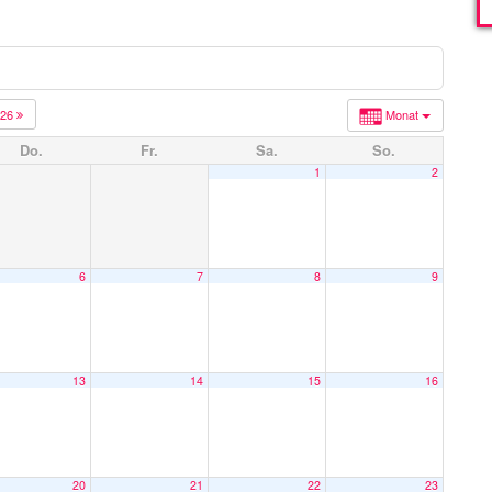
026
Monat
Do.
Fr.
Sa.
So.
1
2
6
7
8
9
13
14
15
16
20
21
22
23