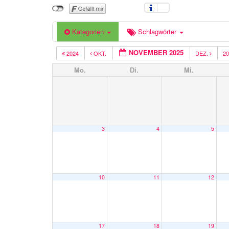
Kategorien
Schlagwörter
NOVEMBER 2025
2024
OKT.
DEZ.
2
Mo.
Di.
Mi.
3
4
5
10
11
12
17
18
19