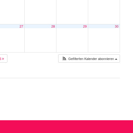
27
28
29
30
26
Gefilterten Kalender abonnieren