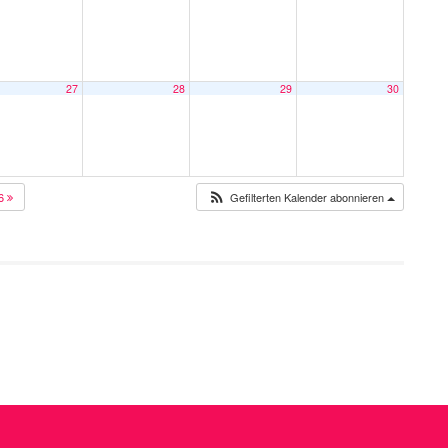
27
28
29
30
26
Gefilterten Kalender abonnieren