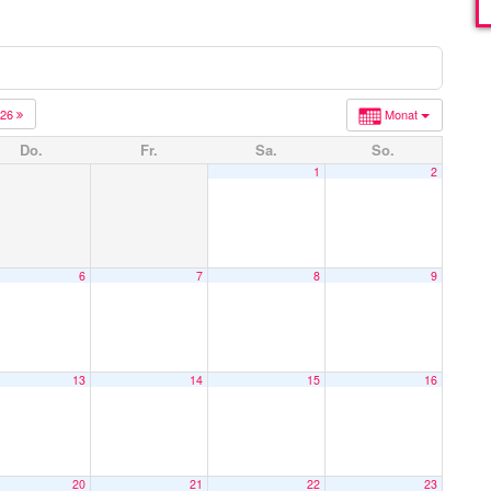
026
Monat
Do.
Fr.
Sa.
So.
1
2
6
7
8
9
13
14
15
16
20
21
22
23