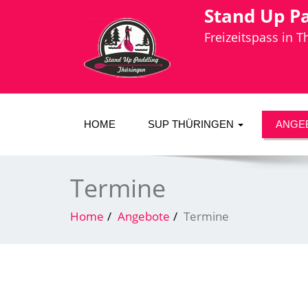
Stand Up P
Freizeitspass in 
HOME
SUP THÜRINGEN
ANGE
Termine
Home
Angebote
Termine