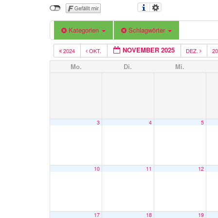
Kategorien
Schlagwörter
NOVEMBER 2025
2024
OKT.
DEZ.
2
Mo.
Di.
Mi.
3
4
5
10
11
12
17
18
19