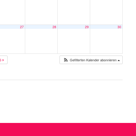
27
28
29
30
26
Gefilterten Kalender abonnieren