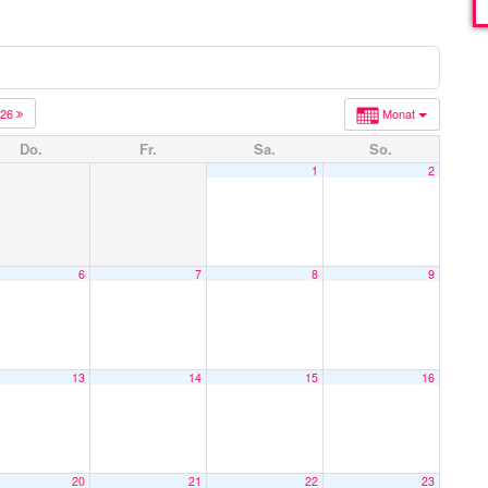
026
Monat
Do.
Fr.
Sa.
So.
1
2
6
7
8
9
13
14
15
16
20
21
22
23