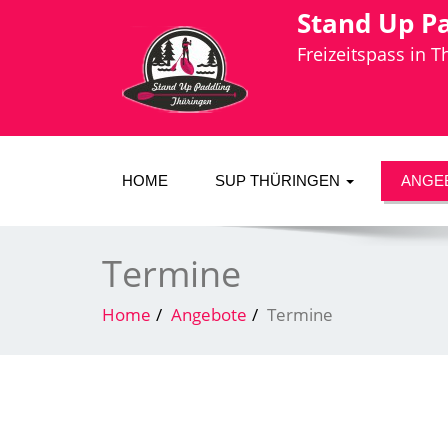
Stand Up P
Freizeitspass in 
HOME
SUP THÜRINGEN
ANGE
Termine
Home
Angebote
Termine