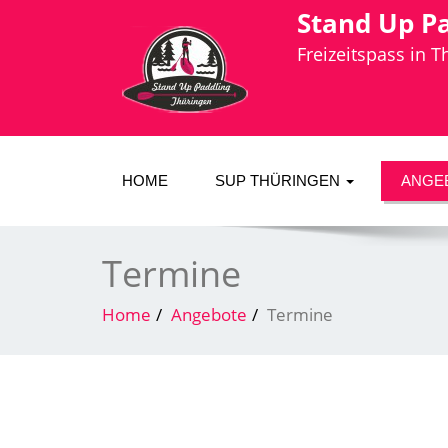
Stand Up P
Freizeitspass in 
HOME
SUP THÜRINGEN
ANGE
Termine
Home
Angebote
Termine