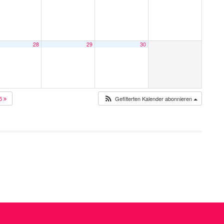
28
29
30
25
Gefilterten Kalender abonnieren