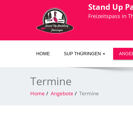
Stand Up P
Freizeitspass in 
HOME
SUP THÜRINGEN
ANGE
Termine
Home
Angebote
Termine