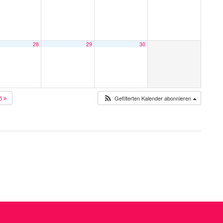
28
29
30
25
Gefilterten Kalender abonnieren