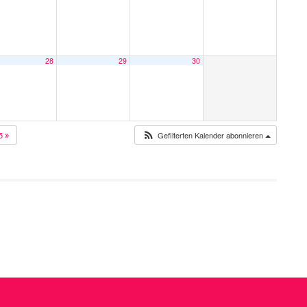
28
29
30
25
Gefilterten Kalender abonnieren