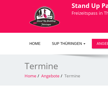
Stand Up P
Freizeitspass in 
HOME
SUP THÜRINGEN
ANGE
Termine
Home
Angebote
Termine