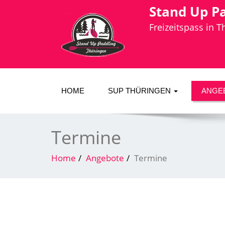
Stand Up P
Freizeitspass in 
HOME
SUP THÜRINGEN
ANGE
Termine
Home
Angebote
Termine