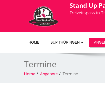
Stand Up P
Freizeitspass in 
HOME
SUP THÜRINGEN
ANGE
Termine
Home
Angebote
Termine