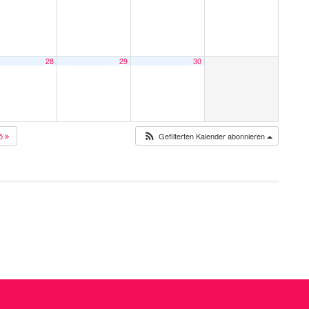
28
29
30
25
Gefilterten Kalender abonnieren