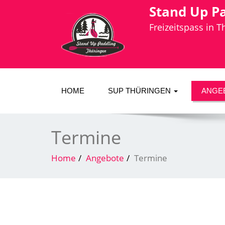
Stand Up P
Freizeitspass in 
HOME
SUP THÜRINGEN
ANGE
Termine
Home
Angebote
Termine