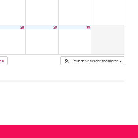
28
29
30
25
Gefilterten Kalender abonnieren