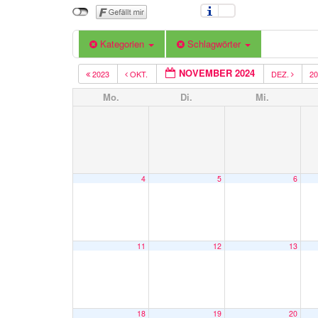
Kategorien
Schlagwörter
NOVEMBER 2024
2023
OKT.
DEZ.
2
Mo.
Di.
Mi.
4
5
6
11
12
13
18
19
20