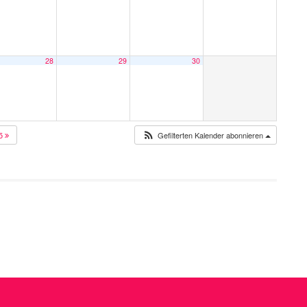
28
29
30
25
Gefilterten Kalender abonnieren