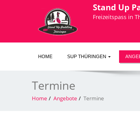
Stand Up P
Freizeitspass in 
HOME
SUP THÜRINGEN
ANGE
Termine
Home
Angebote
Termine